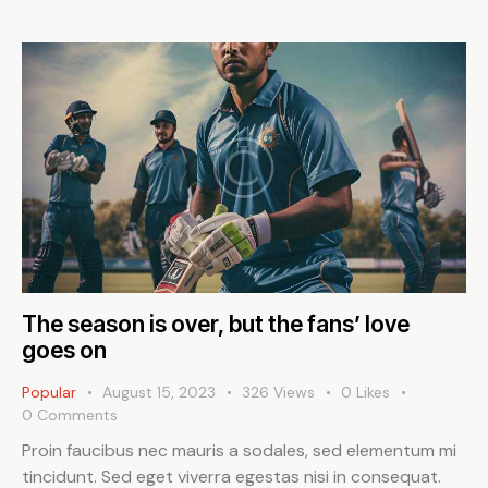
The season is over, but the fans’ love
goes on
Popular
August 15, 2023
326
Views
0
Likes
0
Comments
Proin faucibus nec mauris a sodales, sed elementum mi
tincidunt. Sed eget viverra egestas nisi in consequat.