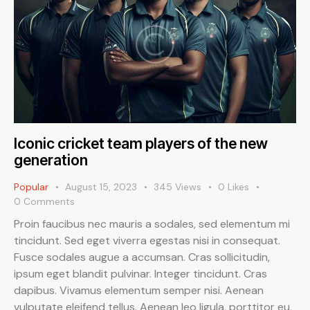
Iconic cricket team players of the new
generation
Popular
August 15, 2023
345
Views
0
Likes
0
Comments
Proin faucibus nec mauris a sodales, sed elementum mi
tincidunt. Sed eget viverra egestas nisi in consequat.
Fusce sodales augue a accumsan. Cras sollicitudin,
ipsum eget blandit pulvinar. Integer tincidunt. Cras
dapibus. Vivamus elementum semper nisi. Aenean
vulputate eleifend tellus. Aenean leo ligula, porttitor eu,