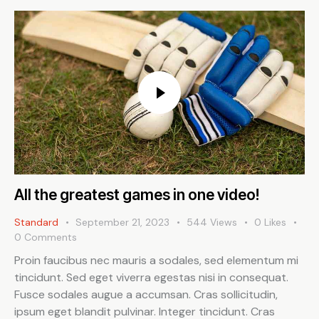
All the greatest games in one video!
Standard
September 21, 2023
544
Views
0
Likes
0
Comments
Proin faucibus nec mauris a sodales, sed elementum mi
tincidunt. Sed eget viverra egestas nisi in consequat.
Fusce sodales augue a accumsan. Cras sollicitudin,
ipsum eget blandit pulvinar. Integer tincidunt. Cras