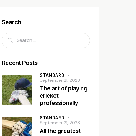
Search
Recent Posts
STANDARD
September 21, 2023
The art of playing
cricket
professionally
STANDARD
September 21, 2023
All the greatest