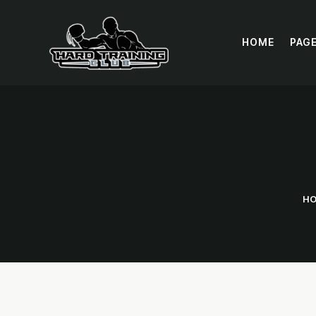
HOME
PAG
H