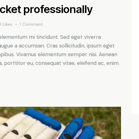
icket professionally
0
Likes
1
Comment
 elementum mi tincidunt. Sed eget viverra
augue a accumsan. Cras sollicitudin, ipsum eget
s dapibus. Vivamus elementum semper nisi. Aenean
a, porttitor eu, consequat vitae, eleifend ac, enim.