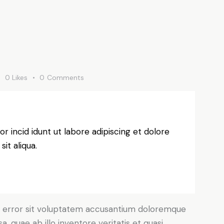
0
Likes
0
Comments
r incid idunt ut labore adipiscing et dolore
it aliqua.
us error sit voluptatem accusantium doloremque
 quae ab illo inventore veritatis et quasi