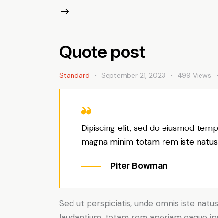
Quote post
Standard
September 21, 2023
499
Views
Dipiscing elit, sed do eiusmod tempo
magna minim totam rem iste natus s
Piter Bowman
Sed ut perspiciatis, unde omnis iste nat
laudantium, totam rem aperiam eaque ipsa,